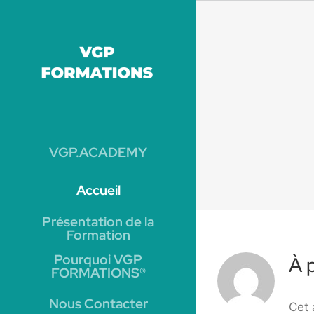
Passer
au
contenu
VGP.ACADEMY
Accueil
Présentation de la
Formation
Pourquoi VGP
À 
FORMATIONS®
Nous Contacter
Cet 