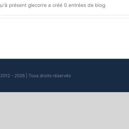
u'à présent glecorre a créé 0 entrées de blog.
2012 - 2026 | Tous droits réservés